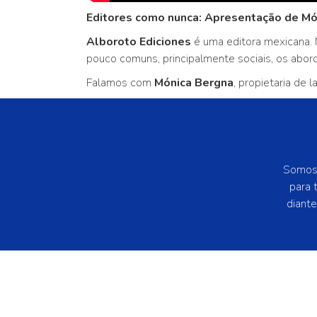
Editores como nunca: Apresentação de Món
Alboroto Ediciones
é uma editora mexicana. 
pouco comuns, principalmente sociais, os abor
Falamos com
Mónica Bergna
, propietaria de 
Somos 
para 
diant
© Fundaçao SM - Todos