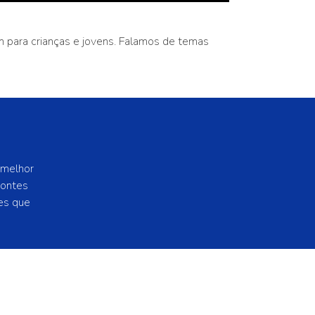
 para crianças e jovens. Falamos de temas
 melhor
zontes
es que
kies -
Condições de uso