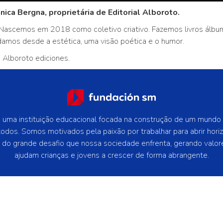
ica Bergna, proprietária de
Editorial Alboroto.
Nascemos em 2018 como coletivo criativo. Fazemos livros álbum
damos desde a estética, uma visão poética e o humor.
la Alboroto ediciones.
uma instituição educacional focada na construção de um mundo
todos. Somos motivados pela paixão por trabalhar para abrir hori
e do grande desafio que nossa sociedade enfrenta, gerando valor
ajudam crianças e jovens a crescer de forma abrangente.
 os direitos reservados.
Política de privacidade -
Politica de Coo
Contate-Nos