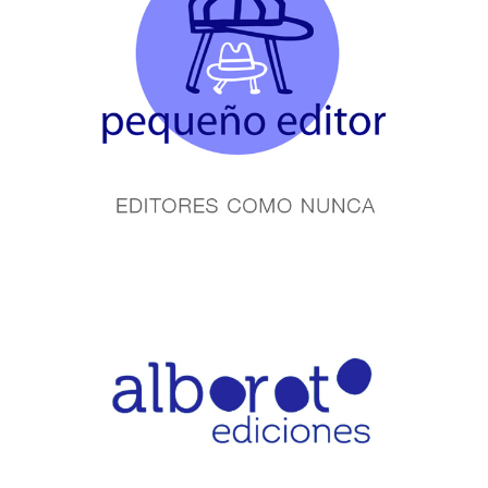
tino
ém
e
o
o)
 editores