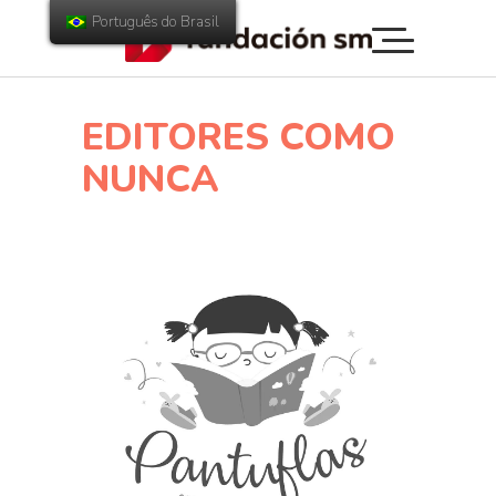
Português do Brasil
EDITORES COMO
NUNCA
 um
em
era e a
, um clube