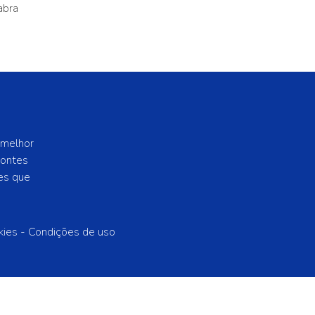
abra
 melhor
zontes
es que
kies -
Condições de uso