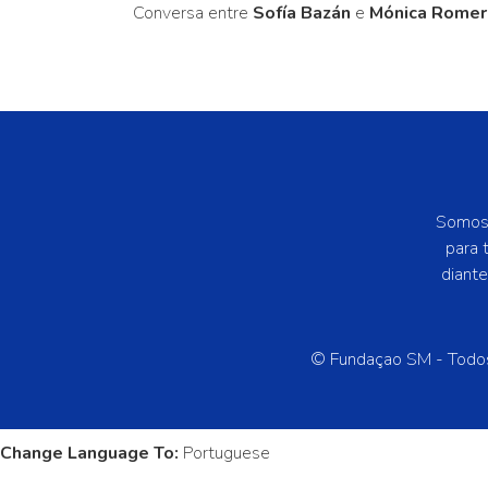
Conversa entre
Sofía Bazán
e
Mónica Rome
Somos 
para 
diant
© Fundaçao SM - Todos
Change Language To:
Portuguese