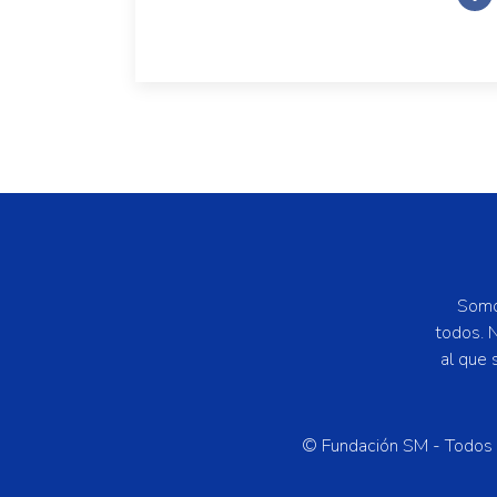
Somos
todos. N
al que 
© Fundación SM - Todos 