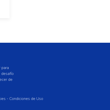
r para
n desafío
recer de
kies -
Condiciones de Uso