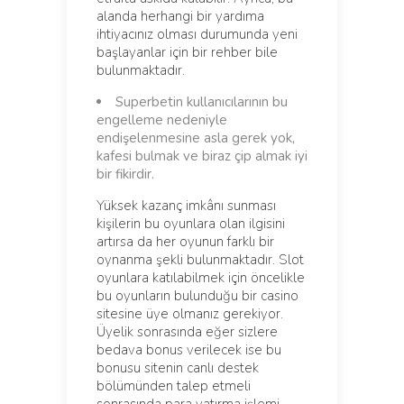
alanda herhangi bir yardıma
ihtiyacınız olması durumunda yeni
başlayanlar için bir rehber bile
bulunmaktadır.
Superbetin kullanıcılarının bu
engelleme nedeniyle
endişelenmesine asla gerek yok,
kafesi bulmak ve biraz çip almak iyi
bir fikirdir.
Yüksek kazanç imkânı sunması
kişilerin bu oyunlara olan ilgisini
artırsa da her oyunun farklı bir
oynanma şekli bulunmaktadır. Slot
oyunlara katılabilmek için öncelikle
bu oyunların bulunduğu bir casino
sitesine üye olmanız gerekiyor.
Üyelik sonrasında eğer sizlere
bedava bonus verilecek ise bu
bonusu sitenin canlı destek
bölümünden talep etmeli