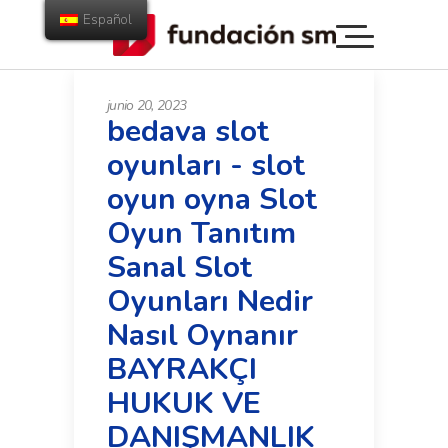
Español
junio 20, 2023
bedava slot
oyunları - slot
oyun oyna Slot
Oyun Tanıtım
Sanal Slot
Oyunları Nedir
Nasıl Oynanır
BAYRAKÇI
HUKUK VE
DANIŞMANLIK