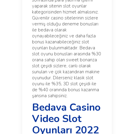
sonrasında para yatırma işlemi
yaparak sitenin slot oyunlar
kategorisinden hizmet almalısınız.
Güvenilir casino sitelerinin sizlere
vermiş olduğu deneme bonusları
ile bedava olarak
oynayabileceğiniz ve daha fazla
bonus kazanabileceğiniz slot
oyunları bulunmaktadır. Bedava
slot oyunu bonusları arasında %30
orana sahip olan sweet bonanza
slot çeşidi sizlere, canlı olarak
sunulan ve çok kazandıran makine
oyunudur. Dilerseniz klasik slot
oyunu ile %35, 3D slot çeşidi ile
de %40 oranında bonus kazanma
şansına sahipsiniz.
Bedava Casino
Video Slot
Oyunları 2022