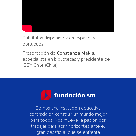
Subtítulos disponibles en español y
portugués
Presentación de
Constanza Mekis
,
especialista en bibliotecas y presidente de
IBBY Chile (Chile)
Somos una institución educativa
centrada en construir un mundo mejor
para todos. Nos mueve la pasión por
trabajar para abrir horizontes ante el
gran desafío al que se enfrenta