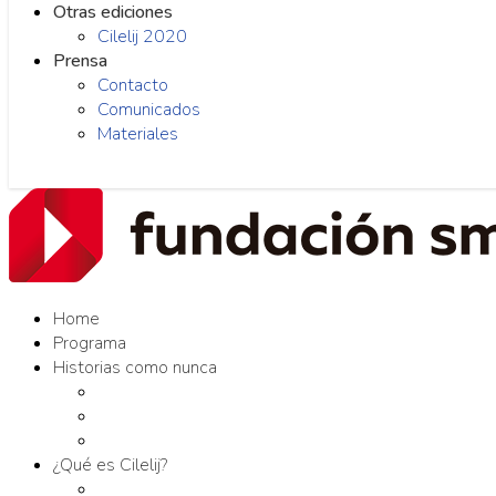
Otras ediciones
Cilelij 2020
Prensa
Contacto
Comunicados
Materiales
Home
Programa
Historias como nunca
Editores como nunca
Proyectos como nunca
Conversaciones como nunca
¿Qué es Cilelij?
Tema