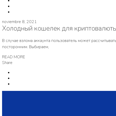
noviembre 8, 2021
Холодный кошелек для криптовалюты
В случае взлома аккаунта пользователь может рассчитыва
посторонним. Выбираем,
READ MORE
Share