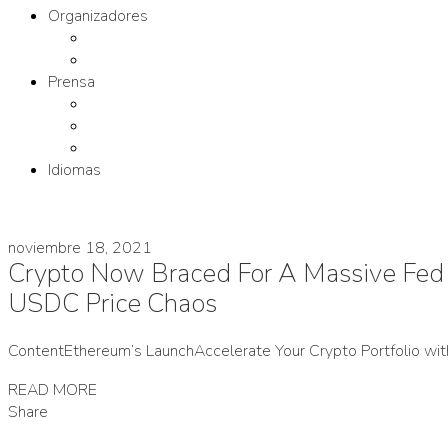
Organizadores
Comité Organizador
Fundación SM
Prensa
Contacto
Comunicados
Materiales
Idiomas
noviembre 18, 2021
Crypto Now Braced For A Massive Fed 
USDC Price Chaos
ContentEthereum’s LaunchAccelerate Your Crypto Portfolio wi
READ MORE
Share